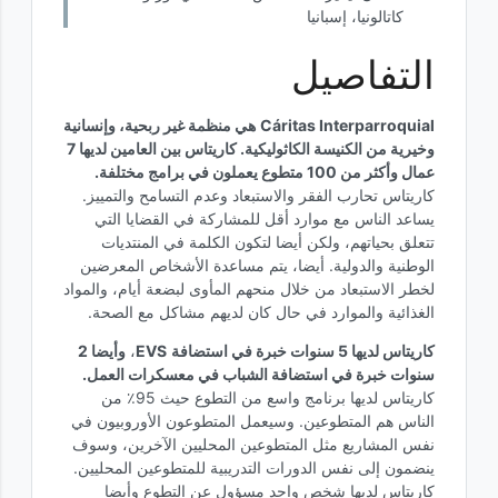
كاتالونيا، إسبانيا
التفاصيل
Cáritas Interparroquial
هي منظمة غير ربحية، وإنسانية
وخيرية من الكنيسة الكاثوليكية. كاريتاس بين العامين لديها 7
عمال وأكثر من 100 متطوع يعملون في برامج مختلفة.
كاريتاس تحارب الفقر والاستبعاد وعدم التسامح والتمييز.
يساعد الناس مع موارد أقل للمشاركة في القضايا التي
تتعلق بحياتهم، ولكن أيضا لتكون الكلمة في المنتديات
الوطنية والدولية. أيضا، يتم مساعدة الأشخاص المعرضين
لخطر الاستبعاد من خلال منحهم المأوى لبضعة أيام، والمواد
الغذائية والموارد في حال كان لديهم مشاكل مع الصحة.
كاريتاس لديها 5 سنوات خبرة في استضافة
EVS
،
وأيضا 2
سنوات خبرة في استضافة الشباب في معسكرات العمل.
كاريتاس لديها برنامج واسع من التطوع حيث 95٪ من
الناس هم المتطوعين. وسيعمل المتطوعون الأوروبيون في
نفس المشاريع مثل المتطوعين المحليين الآخرين، وسوف
ينضمون إلى نفس الدورات التدريبية للمتطوعين المحليين.
كاريتاس لديها شخص واحد مسؤول عن التطوع وأيضا