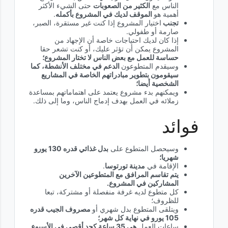
الناس مع
الكثير من الصعوبات
حتى الشيء الأكثر
أهمية هو
الموقف لديك في المشروع بأكمله
.
تجنب
اختيار المشروع إذا كنت غير مستقرة، الصبر،
صارمة أو طفولي.
إذا كان لديك احتياجات خاصة أن الإجهاد من
المشروع يمكن أن تؤثر عليك، أو كنت تشعر حقا
حساسة للعمل مع بعض الناس لا تختار المشروع؛
وسيقدم المتطوعون
الدعم في مختلف الأنشطة، كما
سيقومون بتطوير مبادراتهم الخاصة في المشاريع
الشخصية أيضا؛
ويمكنهم بدء مشروع يعتمد على اهتماماتهم بمساعدة
زملائه في العمل بهدف إدماج الناس، وما إلى ذلك.
فوائد​
وسيحصل المتطوع على
بدل غذائي قدره 130 يورو
شهريا؛
الإقامة في
مدينة تورتوسا
.
يتم تقاسم المرافق مع المتطوعين الآخرين
المشاركين في المشروع.
كل متطوع لديه غرفة منفصلة أو مشتركة، تبعا
للظروف؛
ويتلقى المتطوع بدل شهري أو
مصروف الجيب قدره
105 يورو في نهاية كل شهر؛
ساعات العمل
هي 35 ساعة كحد أقصى في الأسبوع
.