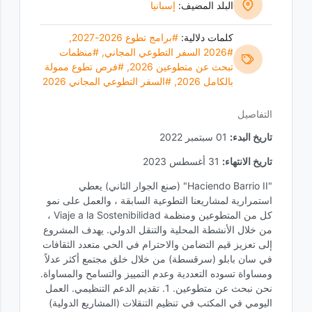
البلد المضيف:
إسبانيا
كلمات دلالية:
#برامج تطوع 2026-2027
,
#2026 السفر التطوعي المجاني
,
#منظمات
تبحث عن متطوعين 2026
,
#فرص تطوع ممولة
بالكامل 2026
,
#السفر التطوعي المجاني 2026
التفاصيل
تاريخ البدء:
01 سبتمبر 2022
تاريخ الانتهاء:
31 أغسطس 2023
"Haciendo Barrio II" (صنع الجوار الثاني) يعطي
استمرارية لمشاريعنا التطوعية السابقة ، والعمل على نمو
كل من المتطوعين ومنظمة Viaje a la Sostenibilidad ،
من خلال الأنشطة المحلية والتنقل الدولي. يهدف المشروع
إلى تعزيز قيم التضامن والاحترام في الحي متعدد الثقافات
في سان بابلو (سرقسطة) من خلال خلق مجتمع أكثر عدلاً
ومساواة تسوده التعددية وعدم التمييز والتسامح والمساواة.
نحن نبحث عن متطوعين. 1. تقديم الدعم التنظيمي. العمل
اليومي في المكتب في تنظيم التنقلات (المشاريع الدولية)