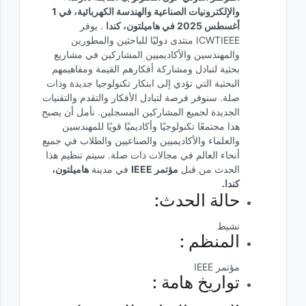
والإلكترونيات الصناعية والهندسة الكهربائية، في 1
أغسطس 2025 في هاميلتون، كندا
. يوفر
ICWTIEEE منتدى دوليًا للباحثين والمطورين
والمهندسين والأكاديميين المشاركين في مشاريع
بحثية لتبادل ومشاركة أفكارهم القيمة ومفاهيمهم
البحثية التي تؤدي إلى ابتكار تكنولوجيا جديدة وذات
صلة. سنوفر فرصة لتبادل الأفكار والتقدم والتقنيات
الجديدة لجميع المشاركين المسجلين. نأمل أن يصبح
هذا مجتمعًا تكنولوجيًا وأكاديميًا قويًا للمهندسين
والعلماء والأكاديميين والصناعيين والطلاب في جميع
أنحاء العالم في مجالات ذات صلة. سيتم تنظيم هذا
الحدث من قبل
مؤتمر IEEE
في مدينة
هاميلتون،
كندا.
حالة الحدث:
نشيط
المنظم :
مؤتمر IEEE
تواريخ هامة :