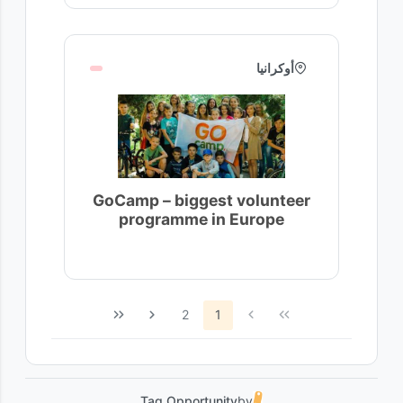
أوكرانيا
GoCamp – biggest volunteer
programme in Europe
2
1
Tag Opportunity
by