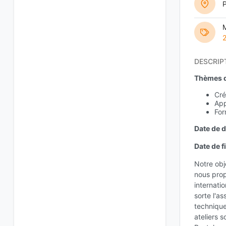
M
DESCRIP
Thèmes d'
Cré
App
For
Date de d
Date de fi
Notre obj
nous prop
internati
sorte l'a
technique
ateliers 