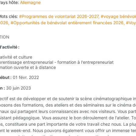
Pays hôte:
Allemagne
ots clés:
#Programmes de volontariat 2026-2027
,
#voyage bénévole
2026
,
#Opportunités de bénévolat entièrement financées 2026
,
#Voy
TION
activité :
ativité et culture
rentissage entrepreneurial - formation à l'entrepreneuriat
mation ouverte et à distance
ébut :
01 févr. 2022
n :
30 juin 2023
ectif est de développer et de soutenir la scène cinématographique i
osons des formations, des ateliers et des séminaires sur le cinéma 
onaux qui partagent leurs connaissances avec nos visiteurs. Vous pa
ssistant pédagogique. Vous assurez le bon déroulement de l'atelier. T
s, constituera une part importante de votre travail chez nous. La plu
sont le week-end. Nous pouvons également vous offrir un immense terr