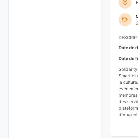
M
DESCRIP
Date de d
Date de fi
Solidarit
Smart cit
la cultur
événement
membres e
des servi
plateform
déroulent