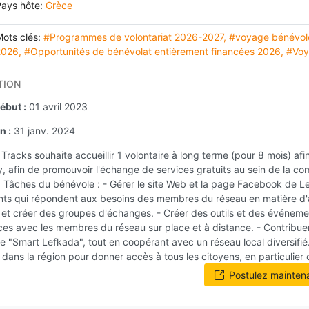
Pays hôte:
Grèce
ots clés:
#Programmes de volontariat 2026-2027
,
#voyage bénévole
2026
,
#Opportunités de bénévolat entièrement financées 2026
,
#Voy
TION
ébut :
01 avril 2023
n :
31 janv. 2024
y Tracks souhaite accueillir 1 volontaire à long terme (pour 8 mois) a
y, afin de promouvoir l'échange de services gratuits au sein de la c
e. Tâches du bénévole : - Gérer le site Web et la page Facebook de 
s qui répondent aux besoins des membres du réseau en matière d'art
t créer des groupes d'échanges. - Créer des outils et des événem
ces avec les membres du réseau sur place et à distance. - Contribuer
e "Smart Lefkada", tout en coopérant avec un réseau local diversifié.
 dans la région pour donner accès à tous les citoyens, en particulier
Postulez mainten