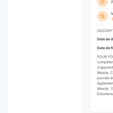
M
DESCRIP
Date de d
Date de fi
POUR POS
compétenc
d'apprent
Maarja. C
journée d
également
Maarja : 
Estoniens