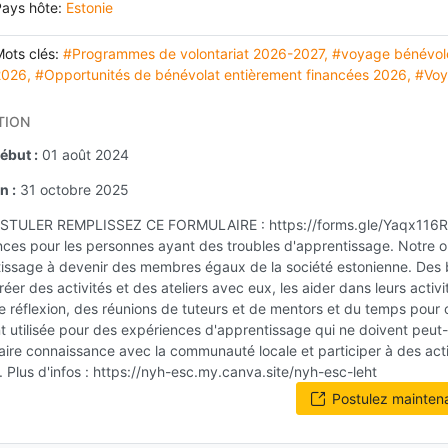
Pays hôte:
Estonie
ots clés:
#Programmes de volontariat 2026-2027
,
#voyage bénévole
2026
,
#Opportunités de bénévolat entièrement financées 2026
,
#Voy
TION
ébut :
01 août 2024
n :
31 octobre 2025
TULER REMPLISSEZ CE FORMULAIRE : https://forms.gle/Yaqx116RwS
es pour les personnes ayant des troubles d'apprentissage. Notre obj
issage à devenir des membres égaux de la société estonienne. Des 
réer des activités et des ateliers avec eux, les aider dans leurs activi
e réflexion, des réunions de tuteurs et de mentors et du temps pour cr
 utilisée pour des expériences d'apprentissage qui ne doivent peut-êt
faire connaissance avec la communauté locale et participer à des activ
. Plus d'infos : https://nyh-esc.my.canva.site/nyh-esc-leht
Postulez mainten