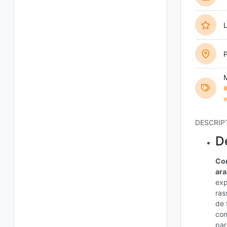
L
M
#
v
DESCRIP
Dé
Con
ara
exp
ras
de 
con
pa