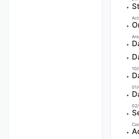
S
Act
O
Ars
D
D
10
D
01
Da
02
Se
Coo
A