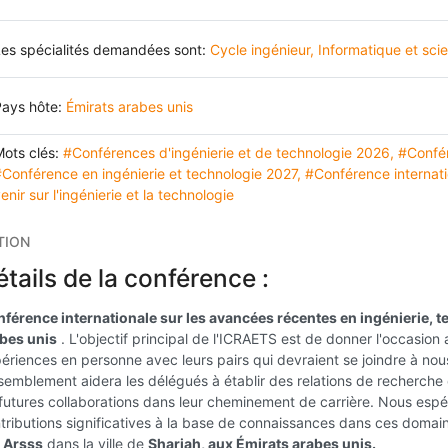
es spécialités demandées sont:
Cycle ingénieur
,
Informatique et sci
Pays hôte:
Émirats arabes unis
ots clés:
#Conférences d'ingénierie et de technologie 2026
,
#Confér
Conférence en ingénierie et technologie 2027
,
#Conférence internati
enir sur l'ingénierie et la technologie
TION
tails de la conférence :
férence internationale sur les avancées récentes en ingénierie, te
bes unis
. L'objectif principal de l'ICRAETS est de donner l'occasion
ériences en personne avec leurs pairs qui devraient se joindre à nou
semblement aidera les délégués à établir des relations de recherche o
futures collaborations dans leur cheminement de carrière. Nous espé
tributions significatives à la base de connaissances dans ces domain
r
Arsss
dans la ville de
Sharjah, aux Émirats arabes unis.